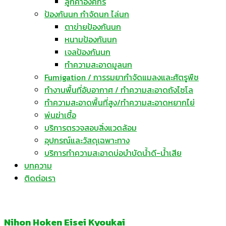
ลูกค้าองค์กร
ป้องกันนก กำจัดนก ไล่นก
ตาข่ายป้องกันนก
หนามป้องกันนก
เจลป้องกันนก
ทำความสะอาดมูลนก
Fumigation / การรมยากำจัดแมลงและศัตรูพืช
ทำงานพื้นที่อับอากาศ / ทำความสะอาดถังไซโล
ทำความสะอาดพื้นที่สูง/ทำความสะอาดหยากไย่
พ่นฆ่าเชื้อ
บริการตรวจสอบสิ่งแวดล้อม
อุปกรณ์และวัสดุเฉพาะทาง
บริการทำความสะอาดบ่อบำบัดน้ำดี-น้ำเสีย
บทความ
ติดต่อเรา
Nihon Hoken Eisei Kyoukai