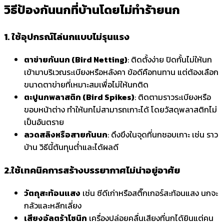
วิธีป้องกันนกที่บ้านโดยไม่ทำร้ายนก
1. ใช้อุปกรณ์ไล่นกแบบไม่รุนแรง
ตาข่ายกันนก (Bird Netting)
:
ติดตั้งง่าย ปิดกั้นไม่ให้นก
เข้ามาบริเวณระเบียงหรือหลังคา ข้อดีคือทนทาน แต่ต้องเลือก
ขนาดตาข่ายที่เหมาะสมเพื่อไม่ให้นกติด
ตะปูนกพลาสติก (Bird Spikes)
:
ติดตามราวระเบียงหรือ
ขอบหน้าต่าง ทำให้นกไม่สามารถเกาะได้ โดยวัสดุพลาสติกไม่
เป็นอันตราย
ลวดสลิงหรือสายกันนก
:
ดึงขึงในจุดที่นกชอบเกาะ เช่น ราว
บ้าน วิธีนี้ต้นทุนต่ำและได้ผลดี
2.
ใช้เทคนิคการสร้างบรรยากาศไม่น่าอยู่อาศัย
วัตถุสะท้อนแสง
เช่น ซีดีเก่าหรือสติ๊กเกอร์สะท้อนแสง นกจะ
กลัวและหลีกเลี่ยง
เสียงอัลตร้าโซนิก
เครื่องปล่อยคลื่นเสียงที่นกได้ยินแต่คน