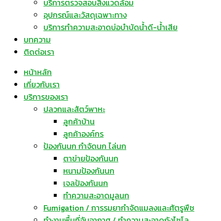
บริการตรวจสอบสิ่งแวดล้อม
อุปกรณ์และวัสดุเฉพาะทาง
บริการทำความสะอาดบ่อบำบัดน้ำดี-น้ำเสีย
บทความ
ติดต่อเรา
หน้าหลัก
เกี่ยวกับเรา
บริการของเรา
ปลวกและสัตว์พาหะ
ลูกค้าบ้าน
ลูกค้าองค์กร
ป้องกันนก กำจัดนก ไล่นก
ตาข่ายป้องกันนก
หนามป้องกันนก
เจลป้องกันนก
ทำความสะอาดมูลนก
Fumigation / การรมยากำจัดแมลงและศัตรูพืช
ทำงานพื้นที่อับอากาศ / ทำความสะอาดถังไซโล