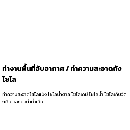
ทำงานพื้นที่อับอากาศ / ทำความสะอาดถัง
ไซโล
ทำความสะอาดไซโลแป้ง ไซโลน้ำตาล ไซโลเคมี ไซโลน้ำ ไซโลเก็บวัต
ถดิบ และ บ่อบำน้ำเสีย