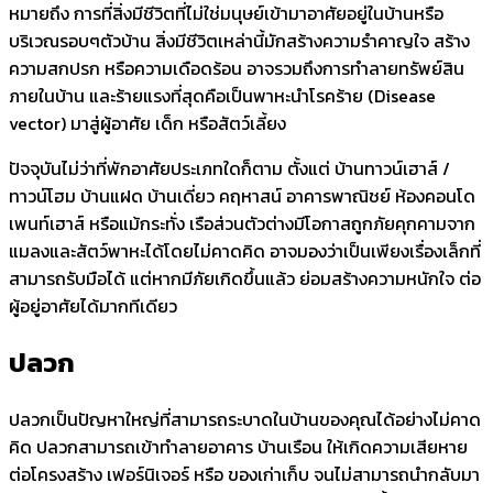
หมายถึง การที่สิ่งมีชีวิตที่ไม่ใช่มนุษย์เข้ามาอาศัยอยู่ในบ้านหรือ
บริเวณรอบๆตัวบ้าน สิ่งมีชีวิตเหล่านี้มักสร้างความรำคาญใจ สร้าง
ความสกปรก หรือความเดือดร้อน อาจรวมถึงการทำลายทรัพย์สิน
ภายในบ้าน และร้ายแรงที่สุดคือเป็นพาหะนำโรคร้าย (Disease
vector) มาสู่ผู้อาศัย เด็ก หรือสัตว์เลี้ยง
ปัจจุบันไม่ว่าที่พักอาศัยประเภทใดก็ตาม ตั้งแต่ บ้านทาวน์เฮาส์ /
ทาวน์โฮม บ้านแฝด บ้านเดี่ยว คฤหาสน์ อาคารพาณิชย์ ห้องคอนโด
เพนท์เฮาส์ หรือแม้กระทั่ง เรือส่วนตัวต่างมีโอกาสถูกภัยคุกคามจาก
แมลงและสัตว์พาหะได้โดยไม่คาดคิด อาจมองว่าเป็นเพียงเรื่องเล็กที่
สามารถรับมือได้ แต่หากมีภัยเกิดขึ้นแล้ว ย่อมสร้างความหนักใจ ต่อ
ผู้อยู่อาศัยได้มากทีเดียว
ปลวก
ปลวกเป็นปัญหาใหญ่ที่สามารถระบาดในบ้านของคุณได้อย่างไม่คาด
คิด ปลวกสามารถเข้าทำลายอาคาร บ้านเรือน ให้เกิดความเสียหาย
ต่อโครงสร้าง เฟอร์นิเจอร์ หรือ ของเก่าเก็บ จนไม่สามารถนำกลับมา