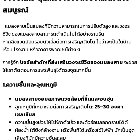
สมบูรณ์
แมลงสาบเป็นแมลงที่มีความสามารถในการปรับตัวสูง และวงจร
ชีวิตของแมลงสาบสามารถดำเนินไปได้อย่างราบรื่น
หากสิ่งแวดล้อมรอบตัวเอื้อต่อการเจริญเติบโต ไม่ว่าจะเป็นในบ้าน
เรือน โรงงาน หรืออาคารพาณิชย์ต่าง ๆ
การรู้จัก
ปัจจัยสำคัญที่ส่งเสริมวงจรชีวิตของแมลงสาบ
จะช่วย
ให้เราตัดตอนการแพร่พันธุ์ได้ตรงจุดมากขึ้น
1
.
ความชื้นและอุณหภูมิ
แมลงสาบชอบสภาพแวดล้อมที่ชื้นและอบอุ่น
อุณหภูมิที่เหมาะสมต่อการเจริญเติบโต:
25–30 องศา
เซลเซียส
ความชื้นสูงช่วยให้ไข่ฟักตัวเร็ว และตัวอ่อนลอกคราบได้ดี
ห้องน้ำ ใต้ซิงค์ล้างจาน หรือพื้นที่ใต้เครื่องใช้ไฟฟ้า มักเป็นจุด
เสี่ยงที่มักมีความชื้นสะสม