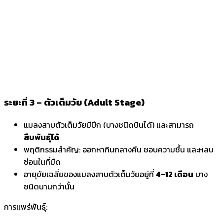
ระยะที่ 3 – ตัวเต็มวัย (Adult Stage)
แมลงสาบตัวเต็มวัยมีปีก (บางชนิดบินได้) และสามารถ
สืบพันธุ์ได้
พฤติกรรมสำคัญ: ออกหากินกลางคืน ชอบความชื้น และหลบ
ซ่อนในที่มืด
อายุขัยเฉลี่ยของแมลงสาบตัวเต็มวัยอยู่ที่
4–12 เดือน
บาง
ชนิดนานกว่านั้น
การแพร่พันธุ์: