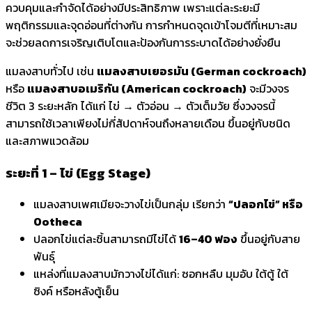
ควบคุมและกำจัดได้อย่างมีประสิทธิภาพ เพราะแต่ละระยะมี
พฤติกรรมและจุดอ่อนที่ต่างกัน การกำหนดจุดเข้าโจมตีที่เหมาะสม
จะช่วยลดการเจริญเติบโตและป้องกันการระบาดได้อย่างยั่งยืน
แมลงสาบทั่วไป เช่น
แมลงสาบเยอรมัน (German cockroach
)
หรือ
แมลงสาบอเมริกัน (American cockroach)
จะมีวงจร
ชีวิต 3 ระยะหลัก ได้แก่ ไข่
→
ตัวอ่อน
→
ตัวเต็มวัย ซึ่งวงจรนี้
สามารถใช้เวลาเพียงไม่กี่สัปดาห์จนถึงหลายเดือน ขึ้นอยู่กับชนิด
และสภาพแวดล้อม
ระยะที่ 1 – ไข่ (Egg Stage)
แมลงสาบเพศเมียจะวางไข่เป็นกลุ่ม เรียกว่า
“ปลอกไข่”
หรือ
Ootheca
ปลอกไข่แต่ละชิ้นสามารถมีไข่ได้
16–40 ฟอง
ขึ้นอยู่กับสาย
พันธุ์
แหล่งที่แมลงสาบมักวางไข่ได้แก่: ซอกหลืบ มุมอับ ใต้ตู้ ใต้
ซิงค์ หรือหลังตู้เย็น