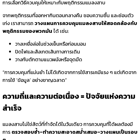
การเลือกวิธีควบคุมให้เหมาะกับพฤติกรรมแมลงสาบ
จากพฤติกรรมที่ออกหากินตอนกลางคืน ชอบความชื้น และซ่อนตัว
เก่ง เราสามารถ
วางแผนการควบคุมแมลงสาบให้สอดคล้องกับ
พฤติกรรมของพวกมัน
ได้ เช่น:
วางเหยื่อล่อในช่วงเย็นหรือก่อนนอน
ปิดไฟและสังเกตเส้นทางการเดิน
วางกับดักตามแนวผนังหรือจุดมืด
“การควบคุมที่แม่นยำ ไม่ได้เกิดจากการใช้สารเคมีแรง ๆ แต่เกิดจาก
การใช้ ‘ข้อมูล’ อย่างชาญฉลาด”
ความถี่และความต่อเนื่อง = ปัจจัยแห่งความ
สำเร็จ
แมลงสาบไม่ใช่สัตว์ที่กำจัดได้ในวันเดียว การควบคุมที่ได้ผลต้องมี
การ
ตรวจสอบซ้ำ–ทำความสะอาดสม่ำเสมอ–วางแผนเป็นรอบ
ๆ