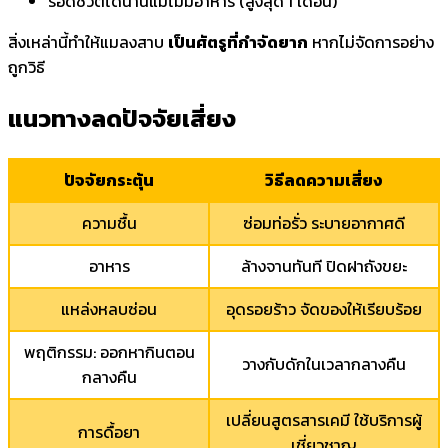
รอดชีวิตได้นานแม้ไม่มีอาหาร (สูงสุด 1 เดือน)
สิ่งเหล่านี้ทำให้แมลงสาบ
เป็นศัตรูที่กำจัดยาก
หากไม่จัดการอย่าง
ถูกวิธี
แนวทางลดปัจจัยเสี่ยง
ปัจจัยกระตุ้น
วิธีลดความเสี่ยง
ความชื้น
ซ่อมท่อรั่ว ระบายอากาศดี
อาหาร
ล้างจานทันที ปิดฝาถังขยะ
แหล่งหลบซ่อน
อุดรอยร้าว จัดของให้เรียบร้อย
พฤติกรรม: ออกหากินตอน
วางกับดักในเวลากลางคืน
กลางคืน
เปลี่ยนสูตรสารเคมี ใช้บริการผู้
การดื้อยา
เชี่ยวชาญ