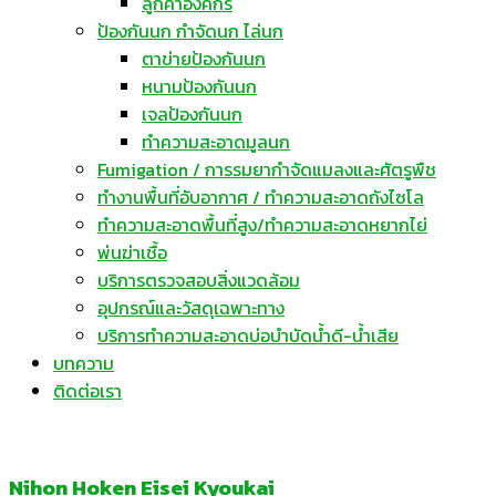
ลูกค้าองค์กร
ป้องกันนก กำจัดนก ไล่นก
ตาข่ายป้องกันนก
หนามป้องกันนก
เจลป้องกันนก
ทำความสะอาดมูลนก
Fumigation / การรมยากำจัดแมลงและศัตรูพืช
ทำงานพื้นที่อับอากาศ / ทำความสะอาดถังไซโล
ทำความสะอาดพื้นที่สูง/ทำความสะอาดหยากไย่
พ่นฆ่าเชื้อ
บริการตรวจสอบสิ่งแวดล้อม
อุปกรณ์และวัสดุเฉพาะทาง
บริการทำความสะอาดบ่อบำบัดน้ำดี-น้ำเสีย
บทความ
ติดต่อเรา
Nihon Hoken Eisei Kyoukai