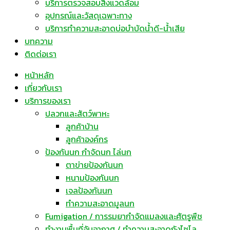
บริการตรวจสอบสิ่งแวดล้อม
อุปกรณ์และวัสดุเฉพาะทาง
บริการทำความสะอาดบ่อบำบัดน้ำดี-น้ำเสีย
บทความ
ติดต่อเรา
หน้าหลัก
เกี่ยวกับเรา
บริการของเรา
ปลวกและสัตว์พาหะ
ลูกค้าบ้าน
ลูกค้าองค์กร
ป้องกันนก กำจัดนก ไล่นก
ตาข่ายป้องกันนก
หนามป้องกันนก
เจลป้องกันนก
ทำความสะอาดมูลนก
Fumigation / การรมยากำจัดแมลงและศัตรูพืช
ทำงานพื้นที่อับอากาศ / ทำความสะอาดถังไซโล