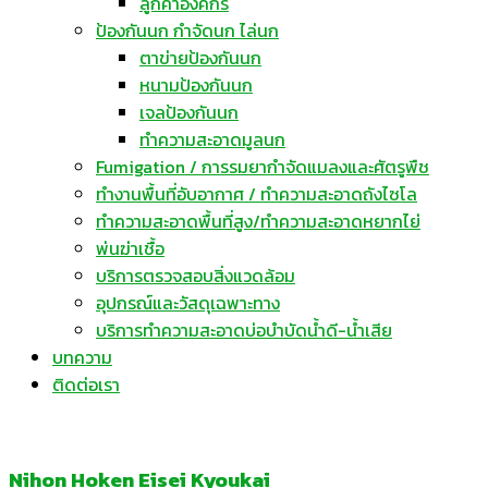
ลูกค้าองค์กร
ป้องกันนก กำจัดนก ไล่นก
ตาข่ายป้องกันนก
หนามป้องกันนก
เจลป้องกันนก
ทำความสะอาดมูลนก
Fumigation / การรมยากำจัดแมลงและศัตรูพืช
ทำงานพื้นที่อับอากาศ / ทำความสะอาดถังไซโล
ทำความสะอาดพื้นที่สูง/ทำความสะอาดหยากไย่
พ่นฆ่าเชื้อ
บริการตรวจสอบสิ่งแวดล้อม
อุปกรณ์และวัสดุเฉพาะทาง
บริการทำความสะอาดบ่อบำบัดน้ำดี-น้ำเสีย
บทความ
ติดต่อเรา
Nihon Hoken Eisei Kyoukai