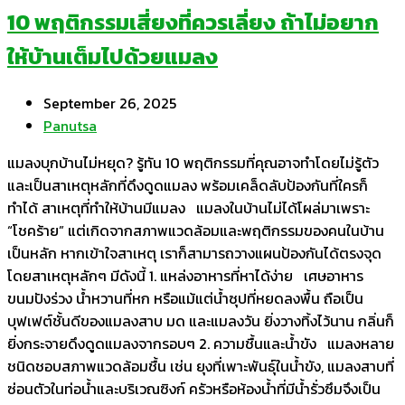
10 พฤติกรรมเสี่ยงที่ควรเลี่ยง ถ้าไม่อยาก
ให้บ้านเต็มไปด้วยแมลง
September 26, 2025
Panutsa
แมลงบุกบ้านไม่หยุด? รู้ทัน 10 พฤติกรรมที่คุณอาจทำโดยไม่รู้ตัว
และเป็นสาเหตุหลักที่ดึงดูดแมลง พร้อมเคล็ดลับป้องกันที่ใครก็
ทำได้ สาเหตุที่ทำให้บ้านมีแมลง แมลงในบ้านไม่ได้โผล่มาเพราะ
“โชคร้าย” แต่เกิดจากสภาพแวดล้อมและพฤติกรรมของคนในบ้าน
เป็นหลัก หากเข้าใจสาเหตุ เราก็สามารถวางแผนป้องกันได้ตรงจุด
โดยสาเหตุหลักๆ มีดังนี้ 1. แหล่งอาหารที่หาได้ง่าย เศษอาหาร
ขนมปังร่วง น้ำหวานที่หก หรือแม้แต่น้ำซุปที่หยดลงพื้น ถือเป็น
บุฟเฟต์ชั้นดีของแมลงสาบ มด และแมลงวัน ยิ่งวางทิ้งไว้นาน กลิ่นก็
ยิ่งกระจายดึงดูดแมลงจากรอบๆ 2. ความชื้นและน้ำขัง แมลงหลาย
ชนิดชอบสภาพแวดล้อมชื้น เช่น ยุงที่เพาะพันธุ์ในน้ำขัง, แมลงสาบที่
ซ่อนตัวในท่อน้ำและบริเวณซิงก์ ครัวหรือห้องน้ำที่มีน้ำรั่วซึมจึงเป็น