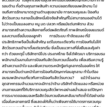
รอบด้าน ทั้งด้านคุณภาพสินค้า ความปลอดภัยของพนักงาน ไป
จนถึงการรักษามาตรฐานด้านสุขอนามัย การควบคุมและ ป้องกัน
สัตว์รบกวน กลายเป็นอีกหนึ่งปัจจัยสำคัญที่ไม่สามารถมองข้ามได้
ไม่ว่าจะเป็นแมลงสาบ หนู มด ปลวก หรือแม้แต่นกพิราบ ล้วน
สามารถสร้างความเสียหายทั้งต่อผลิตภัณฑ์ ภาพลักษณ์ของแบรนด์
และความเชื่อมั่นของลูกค้า การมีระบบ กำจัดแมลง ที่มี
ประสิทธิภาพจึงเป็นสิ่งสำคัญ แต่ในขณะเดียวกัน การป้องกันไม่ให้
สัตว์รบกวนเข้ามาตั้งแต่แรกเริ่ม ยิ่งเป็นแนวทางที่ยั่งยืนและคุ้มค่า
กว่า ด้วยเหตุนี้ บริษัทซานิโปร ประเทศไทย จึงได้พัฒนา บริการอบรม
พนักงานโรงงานในการป้องกันสัตว์รบกวนเบื้องต้น เพื่อเสริมความรู้
สร้างความเข้าใจ และเพิ่มความตระหนักรู้แก่บุคลากรในองค์กร ให้
สามารถเป็นด่านหน้าในการป้องกันปัญหาก่อนลุกลาม ทำไมต้อง
อบรมพนักงานเกี่ยวกับการป้องกันสัตว์รบกวน? แม้ว่าโรงงาน
อุตสาหกรรมจำนวนมากจะมีการว่าจ้าง บริษัทกำจัดแมลง หรือหน่วย
งานภายนอกที่ให้บริการควบคุมสัตว์พาหะอย่างสม่ำเสมอ แต่ปัญหา
การระบาดของแมลงหรือสัตว์รบกวนยังคงกลับมาเกิดซ้ำได้อย่างต่อ
เนื่องในหลายกรณี ซึ่งแสดงให้เห็นว่าเพียงการใช้มาตรการควบคุม