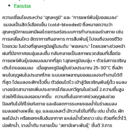
Panutsa
ความเชื่อมโยงระหว่าง “อุณหภูมิ” และ “การแพร่พันธุ์ของแมลง”
แมลงเป็นสัตว์เลือดเย็น (cold-blooded) ซึ่งหมายความว่า
อุณหภูมิภายนอกมีผลโดยตรงต่อระบบการทำงานของร่างกาย เช่น
การเคลื่อนไหว อัตราการกินอาหาร การสืบพันธุ์ ไปจนถึงวงจรชีวิต
โดยรวม ในช่วงที่อุณหภูมิอยู่ในระดับ “พอเหมาะ” โดยเฉพาะช่วงหน้า
ฝนที่มีอากาศอบอุ่นและชื้น กลับกลายเป็นสภาพแวดล้อมที่เอื้อต่อ
การแพร่พันธุ์ของแมลงมากที่สุด 1.อุณหภูมิอบอุ่น = ตัวเร่งการเจริญ
เติบโตของแมลง เมื่ออุณหภูมิอยู่ในช่วงประมาณ 25-30°C ซึ่งมัก
พบในฤดูฝนในประเทศไทย ระบบเผาผลาญของแมลงจะทำงานได้ดี
ที่สุด ไข่แมลงจะฟักเร็วขึ้น ตัวอ่อนโตไว เข้าสู่วัยเจริญพันธุ์เร็ว แมลง
บางชนิดสามารถเพิ่มประชากรได้แบบทวีคูณในช่วงนี้ 2.ความชื้นสูง
ช่วยให้ไข่แมลงรอดมากขึ้น ความชื้นในอากาศช่วงฤดูฝนช่วย
ป้องกันไม่ให้ไข่แห้งตาย และยังลดการระเหยของน้ำในร่างแมลง
แมลงอย่างเพลี้ย, ยุง, และแมลงหวี่ มักวางไข่ในที่ชื้น เช่น น้ำขัง, ผัก
ผลไม้เน่า หรือซอกหลืบอับอากาศ แหล่งน้ำชั่วคราว เช่น ถ้วยที่คว่ำไว้,
บ่อพักน้ำ, รางน้ำตัน กลายเป็น “สถานีเพาะพันธุ์” ชั้นดี 3.การ