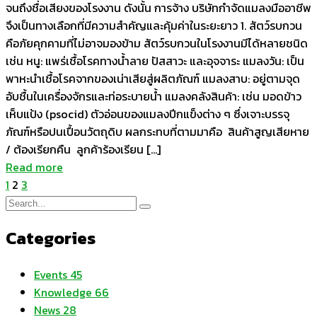
จนถึงชื่อเสียงของโรงงาน ดังนั้น การจ้าง บริษัทกำจัดแมลงมืออาชีพ
จึงเป็นทางเลือกที่มีความสำคัญและคุ้มค่าในระยะยาว 1. สัตว์รบกวน
คือภัยคุกคามที่ไม่อาจมองข้าม สัตว์รบกวนในโรงงานมีได้หลายชนิด
เช่น หนู: แพร่เชื้อโรคทางน้ำลาย ปัสสาวะ และอุจจาระ แมลงวัน: เป็น
พาหะนำเชื้อโรคจากของเน่าเสียสู่ผลิตภัณฑ์ แมลงสาบ: อยู่ตามจุด
อับชื้นในเครื่องจักรและท่อระบายน้ำ แมลงคลังสินค้า: เช่น มอดข้าว
เห็บแป้ง (psocid) ตัวอ่อนของแมลงปีกแข็งต่าง ๆ ซึ่งเจาะบรรจุ
ภัณฑ์หรือปนเปื้อนวัตถุดิบ ผลกระทบที่ตามมาคือ สินค้าสูญเสียหาย
/ ต้องเรียกคืน ลูกค้าร้องเรียน […]
Read more
1
2
3
Categories
Events
45
Knowledge
66
News
28