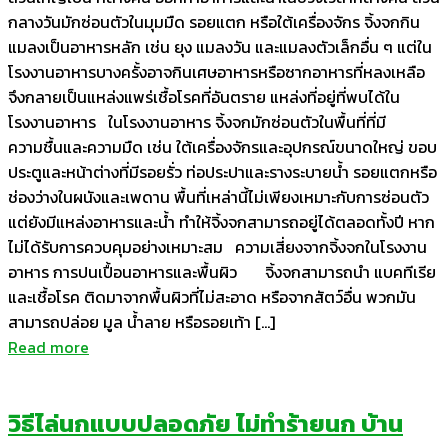
กลางวันมักซ่อนตัวในมุมมืด รอยแตก หรือใต้เครื่องจักร จิ้งจกกิน
แมลงเป็นอาหารหลัก เช่น ยุง แมลงวัน และแมลงตัวเล็กอื่น ๆ แต่ใน
โรงงานอาหารบางครั้งอาจกินเศษอาหารหรือซากอาหารที่หลงเหลือ
จึงกลายเป็นแหล่งแพร่เชื้อโรคที่อันตราย แหล่งที่อยู่ที่พบได้ใน
โรงงานอาหาร ในโรงงานอาหาร จิ้งจกมักซ่อนตัวในพื้นที่ที่มี
ความชื้นและความมืด เช่น ใต้เครื่องจักรและอุปกรณ์ขนาดใหญ่ ขอบ
ประตูและหน้าต่างที่มีรอยรั่ว ท่อประปาและรางระบายน้ำ รอยแตกหรือ
ช่องว่างในผนังและเพดาน พื้นที่เหล่านี้ไม่เพียงเหมาะกับการซ่อนตัว
แต่ยังมีแหล่งอาหารและน้ำ ทำให้จิ้งจกสามารถอยู่ได้ตลอดทั้งปี หาก
ไม่ได้รับการควบคุมอย่างเหมาะสม ความเสี่ยงจากจิ้งจกในโรงงาน
อาหาร การปนเปื้อนอาหารและพื้นผิว จิ้งจกสามารถนำ แบคทีเรีย
และเชื้อโรค ติดมาจากพื้นผิวที่ไม่สะอาด หรือจากสัตว์อื่น พวกมัน
สามารถปล่อย มูล น้ำลาย หรือรอยเท้า […]
Read more
วิธีไล่นกแบบปลอดภัย ไม่ทำร้ายนก บ้าน