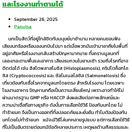
และโรงงานทำตามได้
September 26, 2025
Panutsa
นกเป็นสัตว์ที่อยู่ใกล้ชิดกับมนุษย์มาช้านาน หลายคนชอบฟัง
เสียงนกร้องหรือมองนกบินไปมา แต่เมื่อพวกมันเข้ามาอาศัยในพื้นที่
อยู่อาศัยหรือโรงงานกลับสร้างปัญหามากมาย ทั้งคราบมูลนกที่
เลอะเทอะตามพื้นและอาคาร เสียงรบกวนในยามเช้า รวมถึงโรคที่อาจ
ติดต่อได้ เช่น ฮิสโตพลาสโมซิส (Histoplasmosis), คริปโตค็อกโค
ซิส (Cryptococcosis) และ ซัลโมเนลโลซิส (Salmonellosis) ซึ่ง
เกี่ยวข้องกับเชื้อโรคจากมูลนกโดยตรง สำหรับโรงงาน โดยเฉพาะ
โรงงานอาหาร ปัญหานกถือเป็นความเสี่ยงใหญ่ เพราะอาจทำให้ไม่
ผ่านมาตรฐาน GMP หรือ HACCP ส่งผลเสียต่อภาพลักษณ์และ
ความน่าเชื่อถือทางธุรกิจ ดังนั้นการเลือกใช้วิธี ป้องกันนกโดย ไม่
ทำร้ายนก จึงเป็นทางออกที่ทั้งปลอดภัยและยั่งยืน ทำไมต้องป้องกัน
นกโดยไม่ทำร้ายนก แม้จะมีวิธีไล่นกหลายรูปแบบ แต่การเลือกใช้วิธี
ที่ไม่เป็นอันตรายต่อนกมีข้อดีหลายประการ เหตุผลด้านศีลธรรมและ