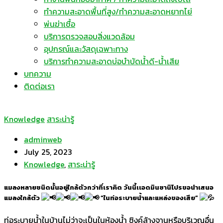
ทำความสะอาดพื้นที่สูง/ทำความสะอาดหยากไย่
พ่นฆ่าเชื้อ
บริการตรวจสอบสิ่งแวดล้อม
อุปกรณ์และวัสดุเฉพาะทาง
บริการทำความสะอาดบ่อบำบัดน้ำดี-น้ำเสีย
บทความ
ติดต่อเรา
Knowledge
สาระน่ารู้
adminweb
July 25, 2023
Knowledge
,
สาระน่ารู้
แมลงหลายชนิดนั้นอยู่ใกล้ตัวกว่าที่เราคิด วันนี้เเอดมินซานิโปรขอนำเสนอ
แมลงใกล้ตัว
“ในท่อระบายน้ำและแหล่งของเสีย”
ท่อระบายน้ำในบ้านไม่ว่าจะเป็นในห้องน้ำ ซิงค์ล้างจานหรือบริเวณอื่น