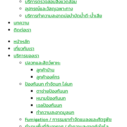
บริการตรวจสอบสิ่งแวดล้อม
อุปกรณ์และวัสดุเฉพาะทาง
บริการทำความสะอาดบ่อบำบัดน้ำดี-น้ำเสีย
บทความ
ติดต่อเรา
หน้าหลัก
เกี่ยวกับเรา
บริการของเรา
ปลวกและสัตว์พาหะ
ลูกค้าบ้าน
ลูกค้าองค์กร
ป้องกันนก กำจัดนก ไล่นก
ตาข่ายป้องกันนก
หนามป้องกันนก
เจลป้องกันนก
ทำความสะอาดมูลนก
Fumigation / การรมยากำจัดแมลงและศัตรูพืช
ทำงานพื้นที่อับอากาศ / ทำความสะอาดถังไซโล