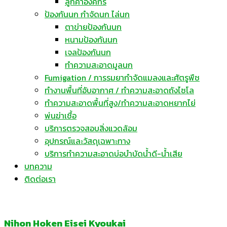
ลูกค้าองค์กร
ป้องกันนก กำจัดนก ไล่นก
ตาข่ายป้องกันนก
หนามป้องกันนก
เจลป้องกันนก
ทำความสะอาดมูลนก
Fumigation / การรมยากำจัดแมลงและศัตรูพืช
ทำงานพื้นที่อับอากาศ / ทำความสะอาดถังไซโล
ทำความสะอาดพื้นที่สูง/ทำความสะอาดหยากไย่
พ่นฆ่าเชื้อ
บริการตรวจสอบสิ่งแวดล้อม
อุปกรณ์และวัสดุเฉพาะทาง
บริการทำความสะอาดบ่อบำบัดน้ำดี-น้ำเสีย
บทความ
ติดต่อเรา
Nihon Hoken Eisei Kyoukai