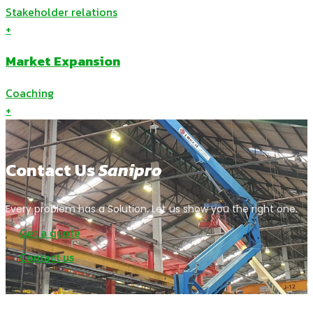
Stakeholder relations
+
Market Expansion
Coaching
+
Contact Us
Sanipro
Every problem has a Solution, Let us show you the right one.
Get a quote
Contact us