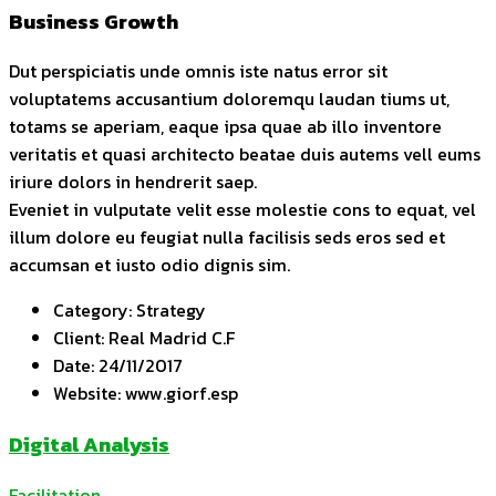
Business Growth
Dut perspiciatis unde omnis iste natus error sit
voluptatems accusantium doloremqu laudan tiums ut,
totams se aperiam, eaque ipsa quae ab illo inventore
veritatis et quasi architecto beatae duis autems vell eums
iriure dolors in hendrerit saep.
Eveniet in vulputate velit esse molestie cons to equat, vel
illum dolore eu feugiat nulla facilisis seds eros sed et
accumsan et iusto odio dignis sim.
Category:
Strategy
Client:
Real Madrid C.F
Date:
24/11/2017
Website:
www.giorf.esp
Digital Analysis
Facilitation